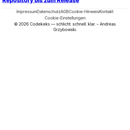
Repository bis zum Release
Impressum
Datenschutz
AGB
Cookie-Hinweis
Kontakt
Cookie-Einstellungen
© 2026 Codekeks — schlicht. schnell. klar. – Andreas
Grzybowski.