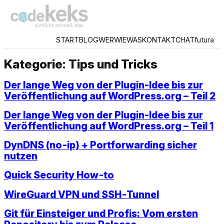
START
BLOG
WER
WIE
WAS
KONTAKT
CHAT
futura
Kategorie:
Tips und Tricks
Der lange Weg von der Plugin-Idee bis zur
Veröffentlichung auf WordPress.org – Teil 2
Der lange Weg von der Plugin-Idee bis zur
Veröffentlichung auf WordPress.org – Teil 1
DynDNS (no‑ip) + Portforwarding sicher
nutzen
Quick Security How‑to
WireGuard VPN und SSH‑Tunnel
Git für Einsteiger und Profis: Vom ersten